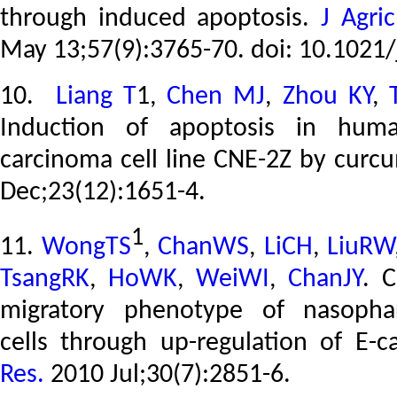
through induced apoptosis.
J Agri
May 13;57(9):3765-70. doi: 10.1021/
10.
Liang T
1,
Chen MJ
,
Zhou KY
,
Induction of apoptosis in huma
carcinoma cell line CNE-2Z by curc
Dec
;23(12):1651-4.
1
11.
WongTS
,
ChanWS
,
LiCH
,
LiuRW
TsangRK
,
HoWK
,
WeiWI
,
ChanJY
.
C
migratory phenotype of
nasopha
cells through up-regulation of E-
Res.
2010 Jul;30(7):2851-6.