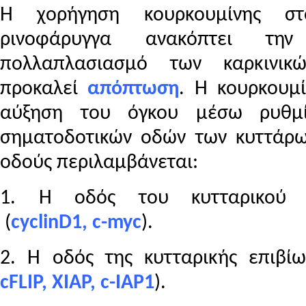
Η χορήγηση κουρκουμίνης στ
ρινοφάρυγγα ανακόπτει τη
πολλαπλασιασμό των καρκινικ
προκαλεί
απόπτωση
. Η κουρκουμί
αύξηση του όγκου μέσω ρυθμ
σηματοδοτικών οδών των κυττάρ
οδούς περιλαμβάνεται:
1. Η οδός του κυτταρικού π
(
cyclin
D
1,
c
-
myc
).
2. Η οδός της κυτταρικής επιβίω
cFLIP
,
XIAP
,
c
-
IAP
1
).