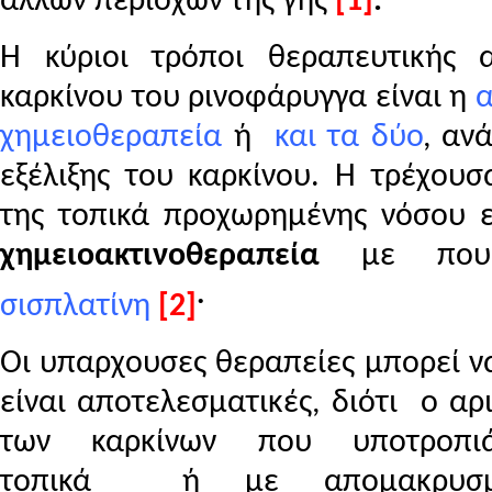
άλλων περιοχών της γης
[1]
.
Η κύριοι τρόποι θεραπευτικής α
καρκίνου του ρινοφάρυγγα είναι η
α
χημειοθεραπεία
ή
και τα δύο
, αν
εξέλιξης του καρκίνου. Η τρέχουσ
της τοπικά προχωρημένης νόσου ε
χημειοακτινοθεραπεία
με που 
.
σισπλατίνη
[2]
Οι υπαρχουσες θεραπείες μπορεί ν
είναι αποτελεσματικές, διότι ο αρ
των καρκίνων που υποτροπιά
τοπικά ή με απομακρυσμ