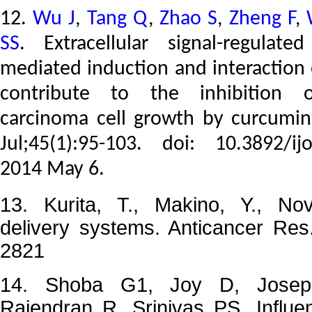
12.
Wu J
,
Tang Q
,
Zhao S
,
Zheng F
,
SS
. Extracellular signal-regulate
mediated induction and interaction
contribute to the inhibition
carcinoma
cell growth by
curcumin
Jul;45(1):95-103. doi: 10.3892/i
2014 May 6.
13.
Kurita, T., Makino, Y., No
delivery systems. Anticancer Res
2821
14. Shoba G1, Joy D, Josep
Rajendran R, Srinivas PS. Influe