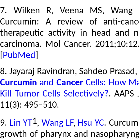
7.
Wilken R, Veena MS, Wang M
Curcumin: A review of anti-canc
therapeutic activity in head and 
carcinoma.
Mol Cancer.
2011;
10
:12
[
PubMed
]
8. Jayaraj Ravindran, Sahdeo Prasad,
Curcumin
and
Cancer
Cells: How M
Kill Tumor Cells Selectively?
. AAPS 
11(3): 495–510.
1
9.
Lin YT
,
Wang LF
,
Hsu YC
. Curcum
growth of pharynx and
nasopharyng