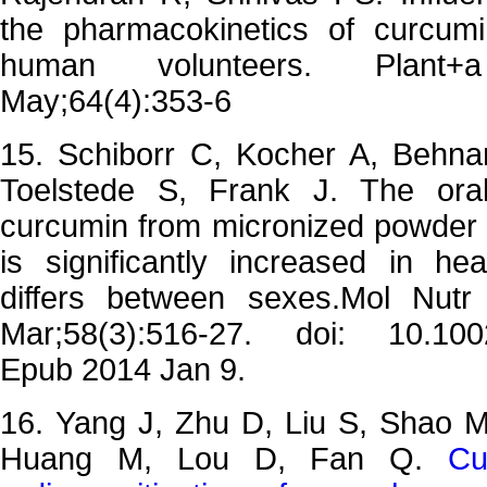
the pharmacokinetics of curcum
human volunteers. Plan
May;64(4):353-6
15. Schiborr C, Kocher A, Behn
Toelstede S, Frank J. The oral b
curcumin from micronized powder a
is significantly increased in h
differs between sexes.
Mol Nutr
Mar;58(3):516-27. doi: 10.1002
Epub 2014 Jan 9.
16. Yang J, Zhu D, Liu S, Shao M, 
Huang M, Lou D, Fan Q.
Cu