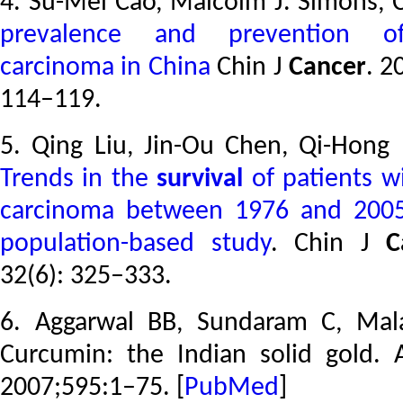
4. Su-Mei Cao, Malcolm J. Simons,
prevalence and prevention
carcinoma in China
Chin J
Cancer
.
2
114–119.
5. Qing Liu, Jin-Ou Chen, Qi-Hong 
Trends in the
survival
of patients w
carcinoma between 1976 and 2005 
population-based study
. Chin J
C
32(6): 325–333.
6. Aggarwal BB, Sundaram C, Mala
Curcumin: the Indian solid gold.
2007;
595
:1–75.
[
PubMed
]