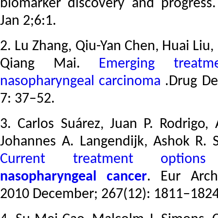
biomarker discovery and progress
Jan 2;6:1.
2. Lu Zhang, Qiu-Yan Chen, Huai Liu,
Qiang Mai.
Emerging treatm
nasopharyngeal carcinoma
.Drug De
7: 37–52.
3. Carlos Suárez, Juan P. Rodrigo, 
Johannes A. Langendijk, Ashok R. Sh
Current treatment options
nasopharyngeal cancer
. Eur Arch
2010 December;
267(12): 1811–1824