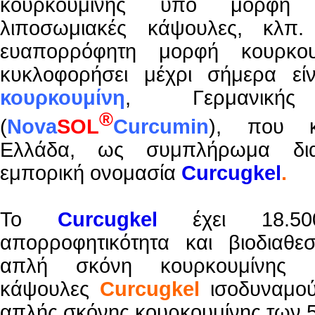
κουρκουμίνης υπό μορφή ν
λιποσωμιακές κάψουλες, κ
ευαπορρόφητη μορφή κουρκου
κυκλοφορήσει μέχρι σήμερα ε
κουρκουμίνη
, Γερμανικής 
®
(
Nova
SOL
Curcumin
), που κ
Ελλάδα, ως συμπλήρωμα δι
εμπορική ονομασία
Curcugkel
.
To
Curcugkel
έχει 18.5
απορροφητικότητα και βιοδιαθε
απλή σκόνη κουρκουμίνης
κάψουλες
Curcugkel
ισοδυναμο
απλής σκόνης κουρκουμίνης των 