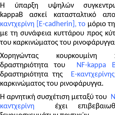
Η ύπαρξη υψηλών συγκεν
kappaΒ
ασκεί κατασταλτικό α
καντχερίνη [
E
-
cadherin
], το
μόριο τη
με τη συνάφεια κυττάρου προς κύτ
του καρκινώματος του ρινοφάρυγγα
Χορηγώντας κουρκουμίνη π
δραστηριότητα του
NF
-
kappa B
δραστηριότητα της
Ε-καντχερίνης
καρκινώματος του ρινοφάρυγγα.
Η αρνητική συσχέτιση μεταξύ του
N
καντχερίνη
έχει επιβεβαιωθ