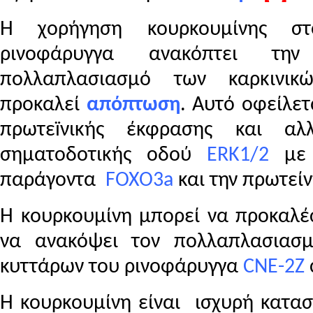
Η χορήγηση κουρκουμίνης στ
ρινοφάρυγγα ανακόπτει τη
πολλαπλασιασμό των καρκινικ
προκαλεί
απόπτωση
.
Αυτό οφείλετα
πρωτεïνικής έκφρασης και αλλ
σηματοδοτικής οδού
ERK
1/2
με 
παράγοντα
FOXO
3
a
και την πρωτε
Η κουρκουμίνη μπορεί να προκαλ
να ανακόψει τον πολλαπλασιασμ
κυττάρων του ρινοφάρυγγα
CNE
-2
Z
Η κουρκουμίνη είναι ισχυρή κατασ